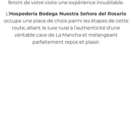
feront de votre visite une expérience inoubliable.
L’
Hospedería Bodega Nuestra Señora del Rosario
occupe une place de choix parmi les étapes de cette
route, alliant le luxe rural à l’authenticité d’une
véritable cave de La Mancha et mélangeant
parfaitement repos et plaisir.
VIVEZ LE CŒUR DE LA MANCHA
AVEC VOS SENS
Nous vous invitons à profiter de visites de
vignobles, à savourer de délicieux plats et à
découvrir la culture des magnifiques villages
de la Route des Vins de Castille-La Manche.