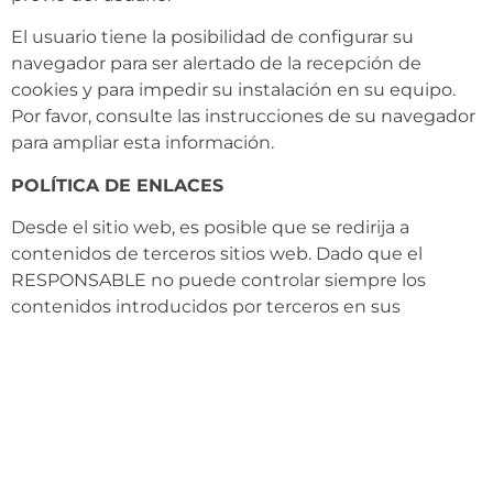
El usuario tiene la posibilidad de configurar su
navegador para ser alertado de la recepción de
cookies y para impedir su instalación en su equipo.
Por favor, consulte las instrucciones de su navegador
para ampliar esta información.
POLÍTICA DE ENLACES
Desde el sitio web, es posible que se redirija a
contenidos de terceros sitios web. Dado que el
RESPONSABLE no puede controlar siempre los
contenidos introducidos por terceros en sus
respectivos sitios web, no asume ningún tipo de
responsabilidad respecto a dichos contenidos. En
todo caso, procederá a la retirada inmediata de
cualquier contenido que pudiera contravenir la
legislación nacional o internacional, la moral o el
orden público, procediendo a la retirada inmediata de
la redirección a dicho sitio web, poniendo en